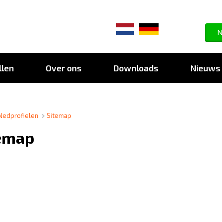
N
llen
Over ons
Downloads
Nieuws
Nedprofielen
>
Sitemap
emap